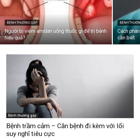
BỆNH THƯỜNG GẶP
BỆNH THƯỜ
Người bị viêm amidan uống thuốc gì để trị bệnh
Cách phân
hiệu quả?
cần biết
Bệnh thường gặp
Bệnh trầm cảm – Căn bệnh đi kèm với lối
suy nghĩ tiêu cực