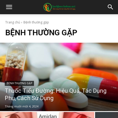
Trang chủ
Bệnh thường gặp
BỆNH THƯỜNG GẶP
BỆNH THƯỜNG GẶP
Thuốc Tiểu Đường: Hiệu Quả, Tác Dụng
Phụ, Cách Sử Dụng
Tháng mười một 4, 2024