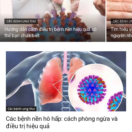
CÁC BỆNH UNG THƯ
CÁC BỆNH U
Hướng dẫn cách điều trị bệnh nền hiệu quả có
Tìm hiểu 
thể bạn chưa biết
nguyên nhâ
Các bệnh ung thư
Các bệnh nền hô hấp: cách phòng ngừa và
điều trị hiệu quả