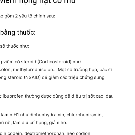
 viêm họng hạt có mủ
ao gồm 2 yếu tố chính sau:
 bằng thuốc:
 số thuốc như:
 viêm có steroid (Corticosteroid) như
isolon, methylprednisolon… Một số trường hợp, bác sĩ
ông steroid (NSAID) để giảm các triệu chứng sưng
 ibuprofen thường được dùng để điều trị sốt cao, đau
istamin H1 như diphenhydramin,
chlorpheniramin
,
ù nề, làm dịu cổ họng, giảm ho.
erpin codein, dextromethorphan, neo codion,