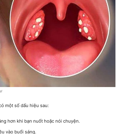
sống
khoẻ
p!
có một số dấu hiệu sau:
mỗi
ặng hơn khi bạn nuốt hoặc nói chuyện.
ều vào buổi sáng.