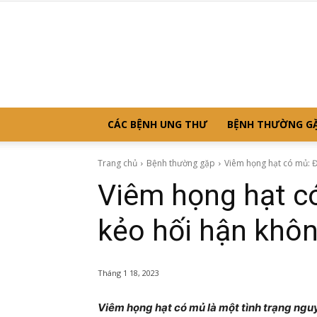
CÁC BỆNH UNG THƯ
BỆNH THƯỜNG G
Trang chủ
Bệnh thường gặp
Viêm họng hạt có mủ: Đ
Viêm họng hạt c
kẻo hối hận khôn
Tháng 1 18, 2023
Viêm họng hạt có mủ là một tình trạng nguy 