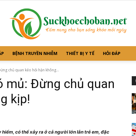
ẶP
BỆNH TRUYỀN NHIỄM
THIẾT BỊ Y TẾ
HỎI ĐÁP
Suckhoechoban.net
ừng chủ quan kẻo hối hận không...
ó mủ: Đừng chủ quan
g kịp!
–
hiểm, có thể xảy ra ở cả người lớn lẫn trẻ em, đặc