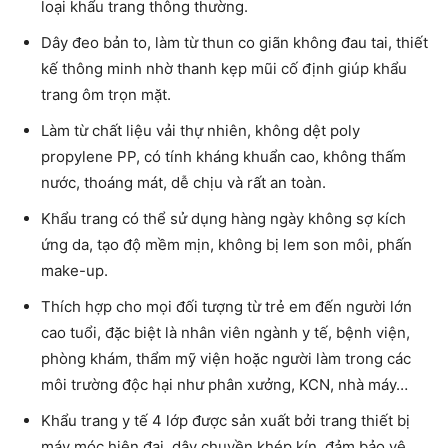
loại khẩu trang thông thường.
Dây đeo bản to, làm từ thun co giãn không đau tai, thiết
kế thông minh nhờ thanh kẹp mũi cố định giúp khẩu
trang ôm trọn mặt.
Làm từ chất liệu vải thự nhiên, không dệt poly
propylene PP, có tính kháng khuẩn cao, không thấm
nước, thoáng mát, dễ chịu và rất an toàn.
Khẩu trang có thể sử dụng hàng ngày không sợ kích
ứng da, tạo độ mềm mịn, không bị lem son môi, phấn
make-up.
Thích hợp cho mọi đối tượng từ trẻ em đến người lớn
cao tuổi, đặc biệt là nhân viên ngành y tế, bệnh viện,
phòng khám, thẩm mỹ viện hoặc người làm trong các
môi trường độc hại như phân xưởng, KCN, nhà máy…
Khẩu trang y tế 4 lớp được sản xuất bởi trang thiết bị
máy móc hiện đại, dây chuyền khép kín, đảm bảo vệ