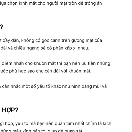
lựa chọn kính mắt cho người mặt tròn để trông ấn
?
sống
 đầy đặn, không có góc cạnh trên gương mặt của
u dài và chiều ngang sẽ có phần xấp xỉ nhau.
tạo điểm nhấn cho khuôn mặt thì bạn nên ưu tiên những
khoẻ
hước phù hợp sao cho cân đối với khuôn mặt.
ần cân nhắc một số yếu tố khác như hình dáng mũi và
mỗi
Ì HỢP?
 gì hợp, yếu tố mà bạn nên quan tâm nhất chính là kích
những mẫu kính bản to, giúp dễ quan sát.