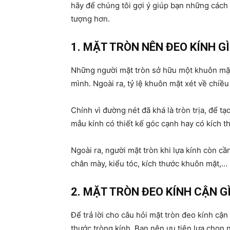
hãy để chúng tôi gợi ý giúp bạn những cách 
tượng hơn.
1. MẶT TRÒN NÊN ĐEO KÍNH GÌ
Những người mặt tròn sở hữu một khuôn mặt
mình. Ngoài ra, tỷ lệ khuôn mặt xét về chiề
Chính vì đường nét đã khá là tròn trịa, để 
mẫu kính có thiết kế góc cạnh hay có kích t
Ngoài ra, người mặt tròn khi lựa kính còn c
chân mày, kiểu tóc, kích thước khuôn mặt,…
2. MẶT TRÒN ĐEO KÍNH CẬN G
Để trả lời cho câu hỏi mặt tròn đeo kính cận
thước tròng kính. Bạn nên ưu tiên lựa chọn 