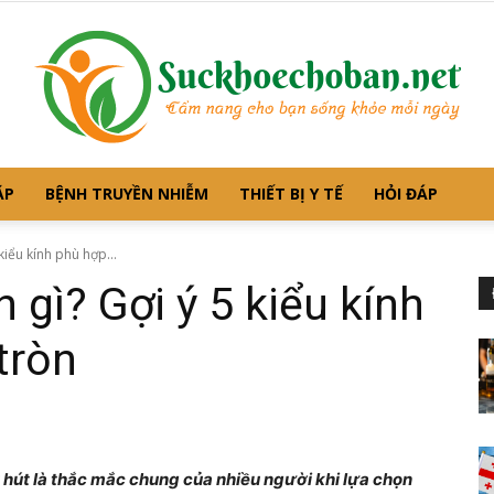
ẶP
BỆNH TRUYỀN NHIỄM
THIẾT BỊ Y TẾ
HỎI ĐÁP
Suckhoechoban.net
kiểu kính phù hợp...
 gì? Gợi ý 5 kiểu kính
tròn
–
u hút là thắc mắc chung của nhiều người khi lựa chọn