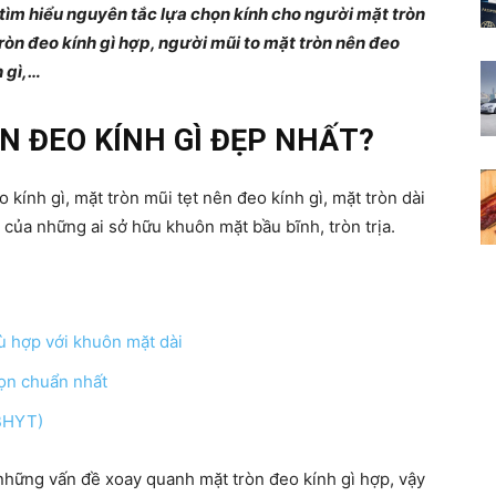
 tìm hiểu nguyên tắc lựa chọn kính cho người mặt tròn
Cẩm
tròn đeo kính gì hợp, người mũi to mặt tròn nên đeo
h gì,…
 ĐEO KÍNH GÌ ĐẸP NHẤT?
nang
 kính gì, mặt tròn mũi tẹt nên đeo kính gì, mặt tròn dài
của những ai sở hữu khuôn mặt bầu bĩnh, tròn trịa.
cho
ù hợp với khuôn mặt dài
họn chuẩn nhất
BHYT)
bạn
 những vấn đề xoay quanh mặt tròn đeo kính gì hợp, vậy