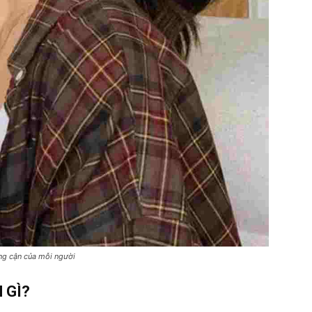
ạng cận của mỗi người
 GÌ?