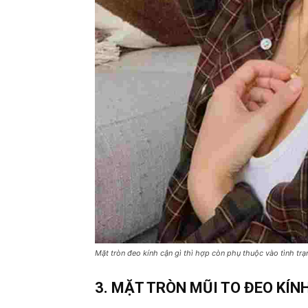
Mặt tròn đeo kính cận gì thì hợp còn phụ thuộc vào tình tr
3. MẶT TRÒN MŨI TO ĐEO KÍNH