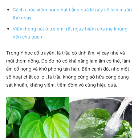
Cách chữa viêm họng hạt bằng quả lê này sẽ làm muốn
thử ngay
Viêm họng hạt ở trẻ em: rất nguy hiểm cha mẹ không
nên chủ quan
Trong Y học cổ truyền, lá trầu có tính ấm, vị cay nhẹ và
mùi thơm nồng. Do đó nó có khả năng làm ấm cơ thể, làm
ấm cổ họng và khử phong tán hàn. Bên cạnh đó, nhờ một
số hoạt chất có lợi, lá trầu không cũng sở hữu công dụng
sát khuẩn, kháng viêm, tiêm đờm vô cùng hiệu quả.