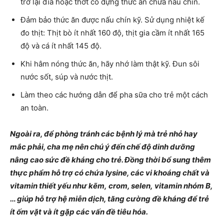
trở lại đĩa hoặc thớt có đựng thức ăn chưa nấu chín.
Đảm bảo thức ăn được nấu chín kỹ. Sử dụng nhiệt kế
đo thịt: Thịt bò ít nhất 160 độ, thịt gia cầm ít nhất 165
độ và cá ít nhất 145 độ.
Khi hâm nóng thức ăn, hãy nhớ làm thật kỹ. Đun sôi
nước sốt, súp và nước thịt.
Làm theo các hướng dẫn để pha sữa cho trẻ một cách
an toàn.
Ngoài ra, để phòng tránh các bệnh lý mà trẻ nhỏ hay
mắc phải, cha mẹ nên chú ý đến chế độ dinh dưỡng
nâng cao sức đề kháng cho trẻ. Đồng thời bổ sung thêm
thực phẩm hỗ trợ có chứa lysine, các vi khoáng chất và
vitamin thiết yếu như kẽm, crom, selen, vitamin nhóm B,
… giúp hỗ trợ hệ miễn dịch, tăng cường đề kháng để trẻ
ít ốm vặt và ít gặp các vấn đề tiêu hóa.