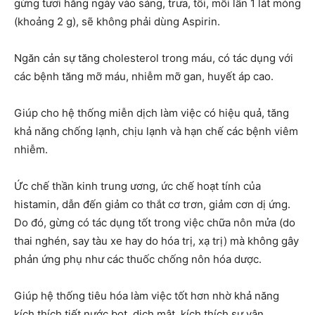
gừng tươi hằng ngày vào sáng, trưa, tối, mỗi lần 1 lát mỏng
(khoảng 2 g), sẽ không phải dùng Aspirin.
Ngăn cản sự tăng cholesterol trong máu, có tác dụng với
các bệnh tăng mỡ máu, nhiễm mỡ gan, huyết áp cao.
Giúp cho hệ thống miễn dịch làm việc có hiệu quả, tăng
khả năng chống lạnh, chịu lạnh và hạn chế các bệnh viêm
nhiễm.
Ức chế thần kinh trung ương, ức chế hoạt tính của
histamin, dẫn đến giảm co thắt cơ trơn, giảm cơn dị ứng.
Do đó, gừng có tác dụng tốt trong việc chữa nôn mửa (do
thai nghén, say tàu xe hay do hóa trị, xạ trị) mà không gây
phản ứng phụ như các thuốc chống nôn hóa dược.
Giúp hệ thống tiêu hóa làm việc tốt hơn nhờ khả năng
kích thích tiết nước bọt, dịch mật, kích thích sự vận