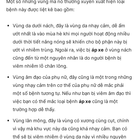
Một số những vùng mà nó thường xuyên xuất hiện loại
bệnh này được liệt kê bao gồm:
Vùng da dưới nách, đây là vùng da nhạy cảm, dễ ẩm
ướt nhất là vào mùa hè khi mọi người hoạt động nhiều
dưới thời tiết nắng nóng sẽ khiến cho bộ phận này bị
ướt vì nhiễm trùng. Ngoài ra, việc bị
áp xe
ở vùng nách
cũng đến từ một nguyên nhân là do người bệnh bị
viêm nhiễm lỗ chân lông.
Vùng âm đạo của phụ nữ, đây cũng là một trong những
vùng nhạy cảm trên cơ thể của phụ nữ dễ mắc phải
một số bệnh tương tự. Nếu như bạn bị viêm âm đạo thì
việc bạn có thể mắc loại bệnh
áp xe
cũng là một
trường hợp dễ thấy.
Vùng lằn mông, đây là vùng có xương cùng cụt, chính
vì vậy mà khu vực này da cũng khá nhạy cảm. Bạn có
thể sẽ bị viêm nhiễm ở vùng da này vì nhiều nguyên