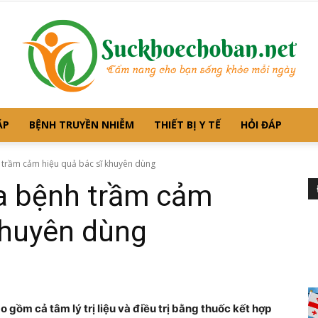
ẶP
BỆNH TRUYỀN NHIỄM
THIẾT BỊ Y TẾ
HỎI ĐÁP
Suckhoechoban.net
trầm cảm hiệu quả bác sĩ khuyên dùng
a bệnh trầm cảm
khuyên dùng
–
ồm cả tâm lý trị liệu và điều trị bằng thuốc kết hợp