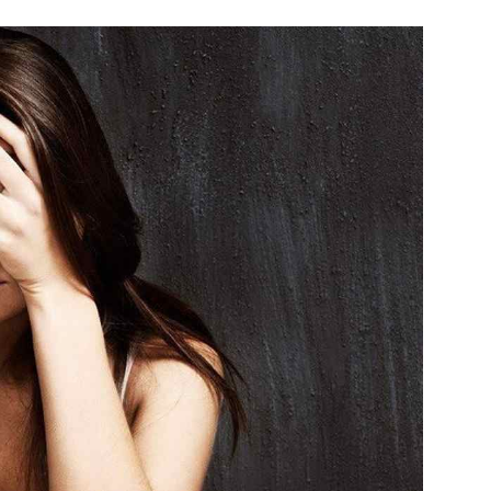
sống
khoẻ
mỗi