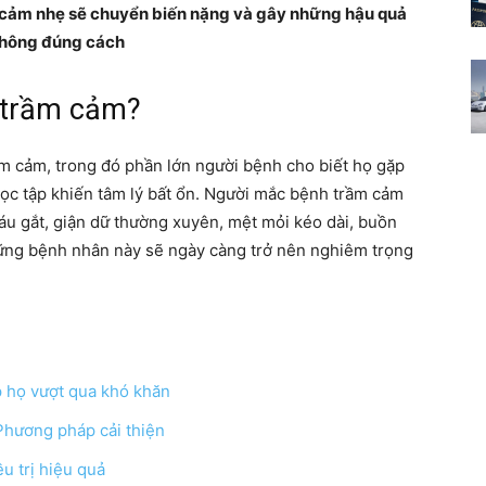
ầm cảm nhẹ sẽ chuyển biến nặng và gây những hậu quả
Cẩm
 không đúng cách
h trầm cảm?
m cảm, trong đó phần lớn người bệnh cho biết họ gặp
nang
học tập khiến tâm lý bất ổn. Người mắc bệnh trầm cảm
cáu gắt, giận dữ thường xuyên, mệt mỏi kéo dài, buồn
ững bệnh nhân này sẽ ngày càng trở nên nghiêm trọng
cho
p họ vượt qua khó khăn
Phương pháp cải thiện
bạn
u trị hiệu quả