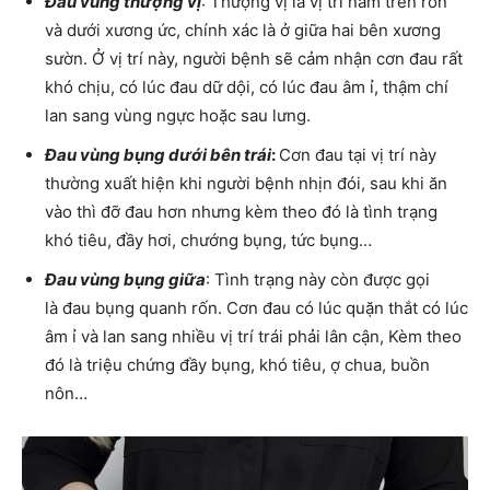
Đau vùng thượng vị
: Thượng vị là vị trí nằm trên rốn
và dưới xương ức, chính xác là ở giữa hai bên xương
sườn. Ở vị trí này, người bệnh sẽ cảm nhận cơn đau rất
khó chịu, có lúc đau dữ dội, có lúc đau âm ỉ, thậm chí
lan sang vùng ngực hoặc sau lưng.
Đau vùng bụng dưới bên
trái
:
Cơn đau tại vị trí này
thường xuất hiện khi người bệnh nhịn đói, sau khi ăn
vào thì đỡ đau hơn nhưng kèm theo đó là tình trạng
khó tiêu, đầy hơi, chướng bụng, tức bụng…
Đau vùng bụng giữa
: Tình trạng này còn được gọi
là đau bụng quanh rốn. Cơn đau có lúc quặn thắt có lúc
âm ỉ và lan sang nhiều vị trí trái phải lân cận, Kèm theo
đó là triệu chứng đầy bụng, khó tiêu, ợ chua, buồn
nôn…