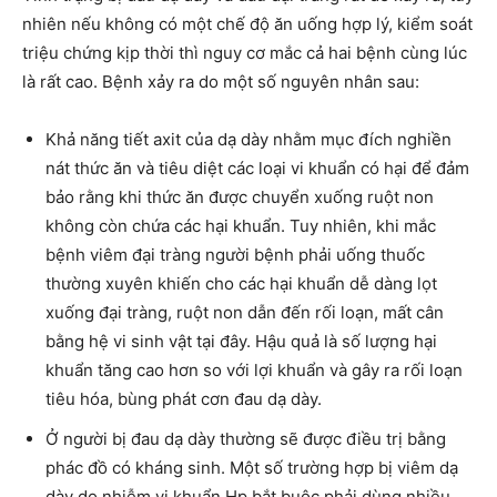
nhiên nếu không có một chế độ ăn uống hợp lý, kiểm soát
triệu chứng kịp thời thì nguy cơ mắc cả hai bệnh cùng lúc
là rất cao. Bệnh xảy ra do một số nguyên nhân sau:
Khả năng tiết axit của dạ dày nhằm mục đích nghiền
nát thức ăn và tiêu diệt các loại vi khuẩn có hại để đảm
bảo rằng khi thức ăn được chuyển xuống ruột non
không còn chứa các hại khuẩn. Tuy nhiên, khi mắc
bệnh viêm đại tràng người bệnh phải uống thuốc
thường xuyên khiến cho các hại khuẩn dễ dàng lọt
xuống đại tràng, ruột non dẫn đến rối loạn, mất cân
bằng hệ vi sinh vật tại đây. Hậu quả là số lượng hại
khuẩn tăng cao hơn so với lợi khuẩn và gây ra rối loạn
tiêu hóa, bùng phát cơn đau dạ dày.
Ở người bị đau dạ dày thường sẽ được điều trị bằng
phác đồ có kháng sinh. Một số trường hợp bị viêm dạ
dày do nhiễm vi khuẩn Hp bắt buộc phải dùng nhiều