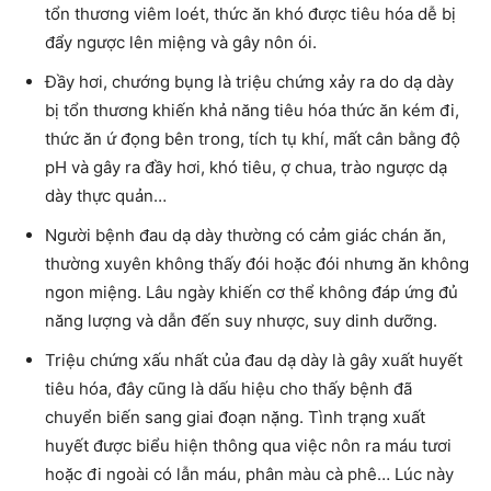
tổn thương viêm loét, thức ăn khó được tiêu hóa dễ bị
đẩy ngược lên miệng và gây nôn ói.
Đầy hơi, chướng bụng là triệu chứng xảy ra do dạ dày
bị tổn thương khiến khả năng tiêu hóa thức ăn kém đi,
thức ăn ứ đọng bên trong, tích tụ khí, mất cân bằng độ
pH và gây ra đầy hơi, khó tiêu, ợ chua, trào ngược dạ
dày thực quản…
Người bệnh đau dạ dày thường có cảm giác chán ăn,
thường xuyên không thấy đói hoặc đói nhưng ăn không
ngon miệng. Lâu ngày khiến cơ thể không đáp ứng đủ
năng lượng và dẫn đến suy nhược, suy dinh dưỡng.
Triệu chứng xấu nhất của đau dạ dày là gây xuất huyết
tiêu hóa, đây cũng là dấu hiệu cho thấy bệnh đã
chuyển biến sang giai đoạn nặng. Tình trạng xuất
huyết được biểu hiện thông qua việc nôn ra máu tươi
hoặc đi ngoài có lẫn máu, phân màu cà phê… Lúc này