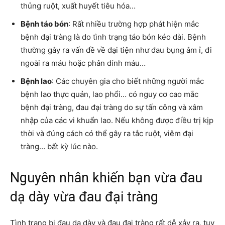
thủng ruột, xuất huyết tiêu hóa…
Bệnh táo bón
: Rất nhiều trường hợp phát hiện mắc
bệnh đại tràng là do tình trạng táo bón kéo dài. Bệnh
thường gây ra vấn đề về đại tiện như đau bụng âm ỉ, đi
ngoài ra máu hoặc phân dính máu…
Bệnh lao
: Các chuyên gia cho biết những người mắc
bệnh lao thực quản, lao phổi… có nguy cơ cao mắc
bệnh đại tràng, đau đại tràng do sự tấn công và xâm
nhập của các vi khuẩn lao. Nếu không được điều trị kịp
thời và đúng cách có thể gây ra tắc ruột, viêm đại
tràng… bất kỳ lúc nào.
Nguyên nhân khiến bạn vừa đau
dạ dày vừa đau đại tràng
Tình trạng bị đau dạ dày và đau đại tràng rất dễ xảy ra, tuy