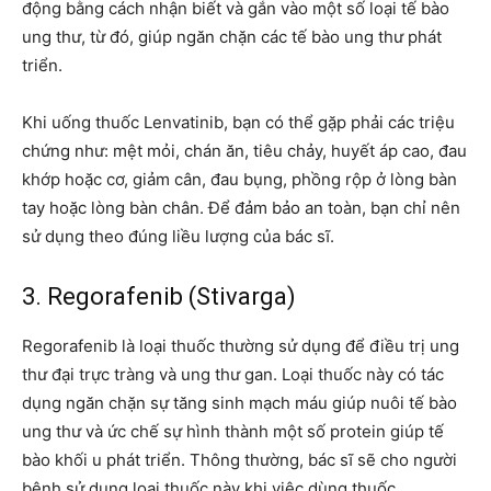
động bằng cách nhận biết và gắn vào một số loại tế bào
ung thư, từ đó, giúp ngăn chặn các tế bào ung thư phát
triển.
Khi uống thuốc Lenvatinib, bạn có thể gặp phải các triệu
chứng như: mệt mỏi, chán ăn, tiêu chảy, huyết áp cao, đau
khớp hoặc cơ, giảm cân, đau bụng, phồng rộp ở lòng bàn
tay hoặc lòng bàn chân. Để đảm bảo an toàn, bạn chỉ nên
sử dụng theo đúng liều lượng của bác sĩ.
3. Regorafenib (Stivarga)
Regorafenib là loại thuốc thường sử dụng để điều trị ung
thư đại trực tràng và ung thư gan. Loại thuốc này có tác
dụng ngăn chặn sự tăng sinh mạch máu giúp nuôi tế bào
ung thư và ức chế sự hình thành một số protein giúp tế
bào khối u phát triển. Thông thường, bác sĩ sẽ cho người
bệnh sử dụng loại thuốc này khi việc dùng thuốc