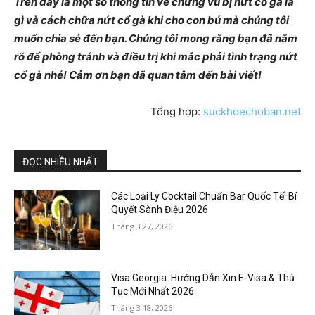
Trên đây là một số thông tin về chứng vú bị nứt cổ gà là
gì và cách chữa nứt cổ gà khi cho con bú mà chúng tôi
muốn chia sẻ đến bạn. Chúng tôi mong rằng bạn đã nắm
rõ để phòng tránh và điều trị khi mắc phải tình trạng nứt
cổ gà nhé! Cảm ơn bạn đã quan tâm đến bài viết!
Tổng hợp:
suckhoechoban.net
ĐỌC NHIỀU NHẤT
Các Loại Ly Cocktail Chuẩn Bar Quốc Tế: Bí
Quyết Sành Điệu 2026
Tháng 3 27, 2026
Visa Georgia: Hướng Dẫn Xin E-Visa & Thủ
Tục Mới Nhất 2026
Tháng 3 18, 2026