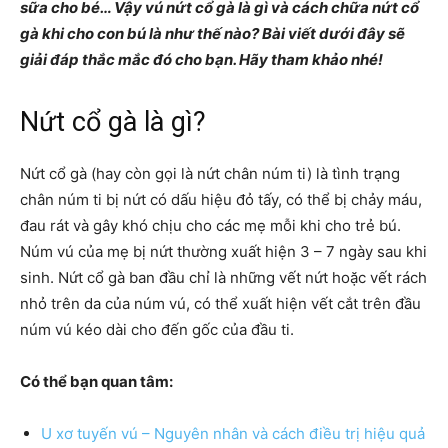
sữa cho bé… Vậy vú nứt cổ gà là gì và cách chữa nứt cổ
gà khi cho con bú là như thế nào? Bài viết dưới đây sẽ
giải đáp thắc mắc đó cho bạn. Hãy tham khảo nhé!
Nứt cổ gà là gì?
Nứt cổ gà (hay còn gọi là nứt chân núm ti) là tình trạng
chân núm ti bị nứt có dấu hiệu đỏ tấy, có thể bị chảy máu,
đau rát và gây khó chịu cho các mẹ mỗi khi cho trẻ bú.
Núm vú của mẹ bị nứt thường xuất hiện 3 – 7 ngày sau khi
sinh. Nứt cổ gà ban đầu chỉ là những vết nứt hoặc vết rách
nhỏ trên da của núm vú, có thể xuất hiện vết cắt trên đầu
núm vú kéo dài cho đến gốc của đầu ti.
Có thể bạn quan tâm:
U xơ tuyến vú – Nguyên nhân và cách điều trị hiệu quả