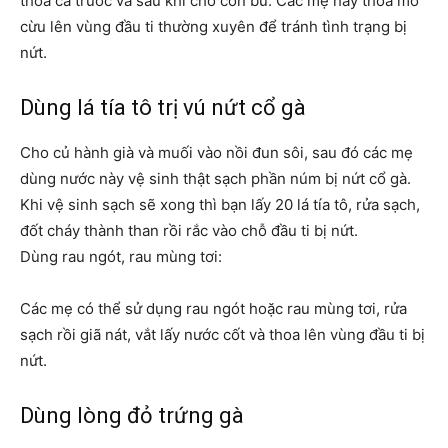
thoa cả trước và sau khi cho con bú. Các mẹ hãy thoa mỡ
cừu lên vùng đầu ti thường xuyên để tránh tình trạng bị
nứt.
Dùng lá tía tô trị vú nứt cổ gà
Cho củ hành già và muối vào nồi đun sôi, sau đó các mẹ
dùng nước này vệ sinh thật sạch phần núm bị nứt cổ gà.
Khi vệ sinh sạch sẽ xong thì bạn lấy 20 lá tía tô, rửa sạch,
đốt cháy thành than rồi rắc vào chỗ đầu ti bị nứt.
Dùng rau ngót, rau mùng tơi:
Các mẹ có thể sử dụng rau ngót hoặc rau mùng tơi, rửa
sạch rồi giã nát, vắt lấy nước cốt và thoa lên vùng đầu ti bị
nứt.
Dùng lòng đỏ trứng gà