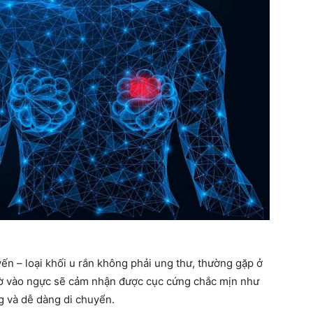
ến – loại khối u rắn không phải ung thư, thường gặp ở
i sờ vào ngực sẽ cảm nhận được cục cứng chắc mịn như
g và dễ dàng di chuyển.