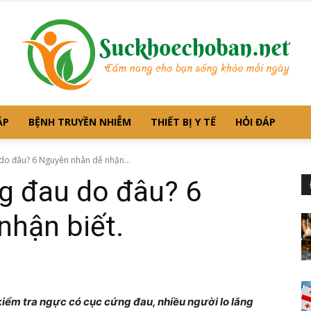
ẶP
BỆNH TRUYỀN NHIỄM
THIẾT BỊ Y TẾ
HỎI ĐÁP
Suckhoechoban.net
do đâu? 6 Nguyên nhân dễ nhận...
g đau do đâu? 6
nhận biết.
–
kiểm tra ngực có cục cứng đau, nhiều người lo lắng