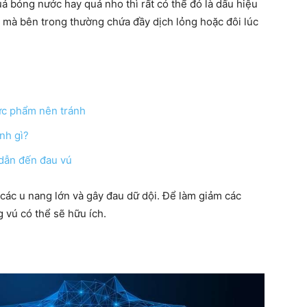
ả bóng nước hay quả nho thì rất có thể đó là dấu hiệu
h mà bên trong thường chứa đầy dịch lỏng hoặc đôi lúc
ngày
ực phẩm nên tránh
nh gì?
dẫn đến đau vú
 các u nang lớn và gây đau dữ dội. Để làm giảm các
g vú có thể sẽ hữu ích.