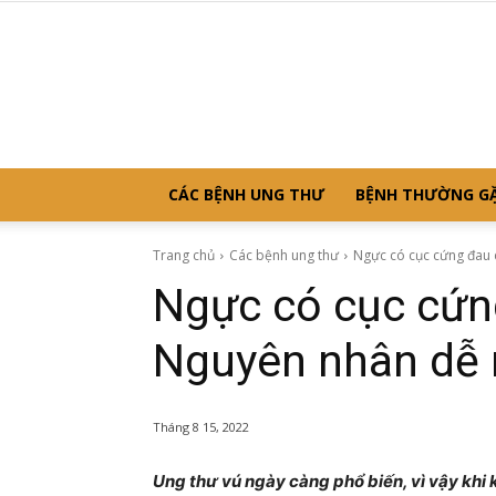
CÁC BỆNH UNG THƯ
BỆNH THƯỜNG G
Trang chủ
Các bệnh ung thư
Ngực có cục cứng đau 
Ngực có cục cứn
Nguyên nhân dễ 
Tháng 8 15, 2022
Ung thư vú ngày càng phổ biến, vì vậy khi 