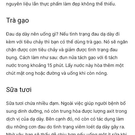
nguyên liệu lẫn thực phẩm làm đẹp không thể thiếu.
Trà gạo
Đau dạ dày nên uống gì? Nếu tình trạng đau dạ dày đi
kèm với tiêu chảy thì bạn có thể dùng trà gạo. Nó sẽ ngăn
chặn được cơn tiêu chảy và giảm được tình trạng đau
bụng. Cách làm như sau: đun nửa tách gạo với 6 tách
nước trong khoảng 15 phút. Lấy nước này hòa thêm một
chút mật ong hoặc đường và uống khi còn nóng.
Sữa tươi
Sữa tươi chứa nhiều đạm. Ngoài việc giúp người bệnh bổ
sung dinh dưỡng, nó còn trung hòa được lượng axit trong
dịch vị của dạ dày. Bên cạnh đó, nó còn có tác dụng làm
dịu những cơn đau do tình trạng viêm loét dạ dày gây ra.
Nhờ vậy, bạn sẽ thấy dễ chịu hơn nếu uống một ít sữa khi