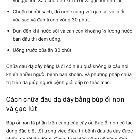
với gạo lứt. Sao cho đến khi lá ổi và gạo lứt nhỏ lại.
Chuẩn bị nồi sạch, đổ nước cùng với gạo lứt và lá ổi
vừa sao và đun trong vòng 30 phút.
Đun đến khi nước sôi và cạn còn khoảng ⅔ lượng nước
ban đầu thì đem uống.
Uống trước bữa ăn 30 phút.
Chữa đau dạ dày bằng lá ổi có hiệu quả không là câu hỏi
khiến nhiều người bệnh băn khoăn. Và phương pháp chữa
trị trên đã giúp người bệnh giải đáp rõ thắc mắc.
Cách chữa đau dạ dày bằng búp ổi non
và gạo lứt
Búp ổi non là phần trên cùng của cây ổi. Búp ổi non có tác
dụng đặc biệt tốt trong việc điều trị bệnh đau dạ dày được
nhiều người tin dùng. Cách thực hiện cũng vô cùng đơn