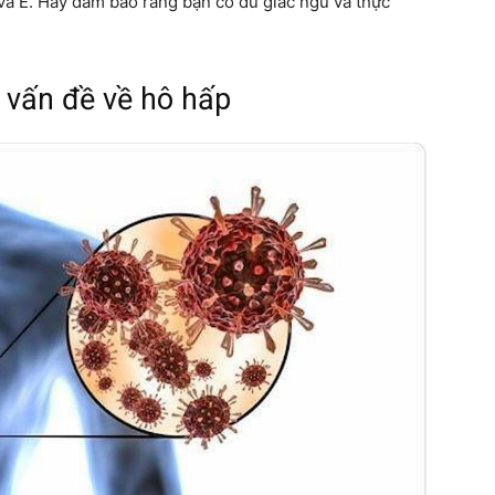
và E. Hãy đảm bảo rằng bạn có đủ giấc ngủ và thực
c vấn đề về hô hấp