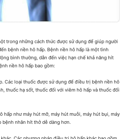
một trong những cách thức được sử dụng để giúp người
 đến bệnh nền hô hấp. Bệnh nền hô hấp là một tình
động bình thường, dẫn đến việc hạn chế khả năng hít
bệnh nền hô hấp bao gồm:
p. Các loại thuốc được sử dụng để điều trị bệnh nền hô
, thuốc hạ sốt, thuốc đối với viêm hô hấp và thuốc đối
ị hô hấp như máy hút mỡ, máy hút muỗi, máy hút bụi, máy
p bệnh nhân hít thở dễ dàng hơn.
p khác. Các phương pháp điều trị hô hấp khác bao gồm