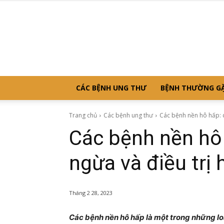
CÁC BỆNH UNG THƯ
BỆNH THƯỜNG G
Trang chủ
Các bệnh ung thư
Các bệnh nền hô hấp: c
Các bệnh nền hô
ngừa và điều trị 
Tháng 2 28, 2023
Các bệnh nền hô hấp là một trong những loạ