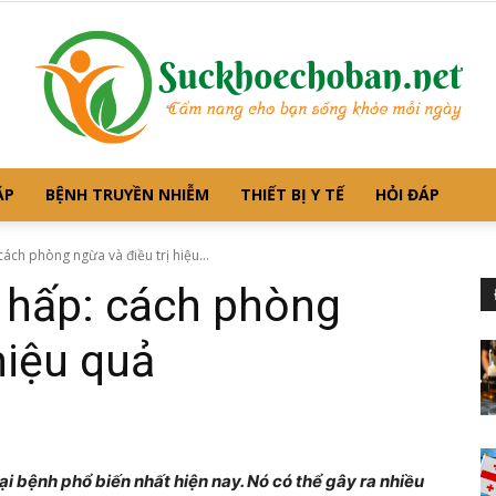
ẶP
BỆNH TRUYỀN NHIỄM
THIẾT BỊ Y TẾ
HỎI ĐÁP
Suckhoechoban.net
ách phòng ngừa và điều trị hiệu...
 hấp: cách phòng
hiệu quả
–
i bệnh phổ biến nhất hiện nay. Nó có thể gây ra nhiều