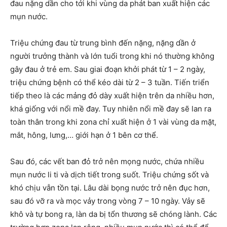
đau nặng dần cho tới khi vùng da phát ban xuất hiện các
mụn nước.
Triệu chứng đau từ trung bình đến nặng, nặng dần ở
người trưởng thành và lớn tuổi trong khi nó thường không
gây đau ở trẻ em. Sau giai đoạn khởi phát từ 1 – 2 ngày,
triệu chứng bệnh có thể kéo dài từ 2 – 3 tuần. Tiến triển
tiếp theo là các mảng đỏ dày xuất hiện trên da nhiều hơn,
khá giống với nổi mề đay. Tuy nhiên nổi mề đay sẽ lan ra
toàn thân trong khi zona chỉ xuất hiện ở 1 vài vùng da mặt,
mắt, hông, lưng,… giới hạn ở 1 bên cơ thể.
Sau đó, các vết ban đỏ trở nên mọng nước, chứa nhiều
mụn nước li ti và dịch tiết trong suốt. Triệu chứng sốt và
khó chịu vẫn tồn tại. Lâu dài bọng nước trở nên đục hơn,
sau đó vỡ ra và mọc vảy trong vòng 7 – 10 ngày. Vảy sẽ
khô và tự bong ra, làn da bị tổn thương sẽ chóng lành. Các