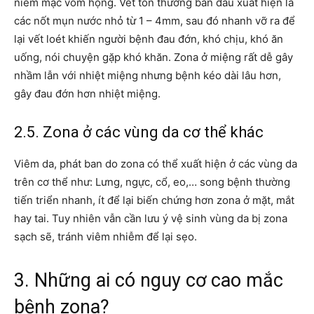
niêm mạc vòm họng. Vết tổn thương ban đầu xuất hiện là
các nốt mụn nước nhỏ từ 1 – 4mm, sau đó nhanh vỡ ra để
lại vết loét khiến người bệnh đau đớn, khó chịu, khó ăn
uống, nói chuyện gặp khó khăn. Zona ở miệng rất dễ gây
nhầm lẫn với nhiệt miệng nhưng bệnh kéo dài lâu hơn,
gây đau đớn hơn nhiệt miệng.
2.5. Zona ở các vùng da cơ thể khác
Viêm da, phát ban do zona có thể xuất hiện ở các vùng da
trên cơ thể như: Lưng, ngực, cổ, eo,… song bệnh thường
tiến triển nhanh, ít để lại biến chứng hơn zona ở mặt, mắt
hay tai. Tuy nhiên vẫn cần lưu ý vệ sinh vùng da bị zona
sạch sẽ, tránh viêm nhiễm để lại sẹo.
3. Những ai có nguy cơ cao mắc
bệnh zona?