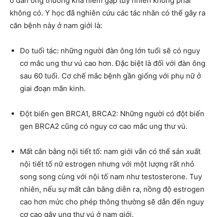
ở đàn ông thường khá hiếm gặp tuy nhiên không phải
không có. Y học đã nghiên cứu các tác nhân có thể gây ra
căn bệnh này ở nam giới là:
Do tuổi tác: những người đàn ông lớn tuổi sẽ có nguy
cơ mắc ung thư vú cao hơn. Đặc biệt là đối với đàn ông
sau 60 tuổi. Cơ chế mắc bệnh gần giống với phụ nữ ở
giai đoạn mãn kinh.
Đột biến gen BRCA1, BRCA2: Những người có đột biến
gen BRCA2 cũng có nguy cơ cao mắc ung thư vú.
Mất cân bằng nội tiết tố: nam giới vẫn có thể sản xuất
nội tiết tố nữ estrogen nhưng với một lượng rất nhỏ
song song cùng với nội tố nam như testosterone. Tuy
nhiên, nếu sự mất cân bằng diễn ra, nồng độ estrogen
cao hơn mức cho phép thông thường sẽ dẫn đến nguy
cơ cao gây ung thư vú ở nam giới.