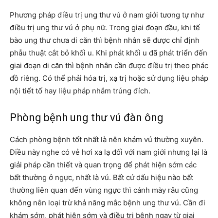
Phương pháp điều trị ung thư vú ở nam giới tương tự như
điều trị ung thư vú ở phụ nữ. Trong giai đoạn đầu, khi tế
bào ung thư chưa di căn thì bệnh nhân sẽ được chỉ định
phẫu thuật cắt bỏ khối u. Khi phát khối u đã phát triển đến
giai đoạn di căn thì bệnh nhân cần được điều trị theo phác
đồ riêng. Có thể phải hóa trị, xạ trị hoặc sử dụng liệu pháp
nội tiết tố hay liệu pháp nhắm trúng đích.
Phòng bệnh ung thư vú đàn ông
Cách phòng bệnh tốt nhất là nên khám vú thường xuyên.
Điều này nghe có vẻ hơi xa lạ đối với nam giới nhưng lại là
giải pháp cần thiết và quan trọng để phát hiện sớm các
bất thường ở ngực, nhất là vú. Bất cứ dấu hiệu nào bất
thường liên quan đến vùng ngực thì cánh mày râu cũng
không nên loại trừ khả năng mắc bệnh ung thư vú. Cần đi
khám sớm, phát hiện sớm và điều trị bệnh ngay từ giai